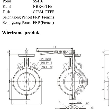
Poros
SS416
Kursi
NBR+PTFE
Disk
CF8M+PTFE
Selongsong Pencet
FRP (French)
Selongsong Poros
FRP (French)
Wireframe produk