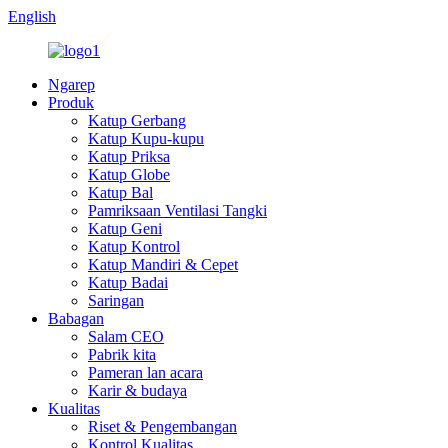
English
Ngarep
Produk
Katup Gerbang
Katup Kupu-kupu
Katup Priksa
Katup Globe
Katup Bal
Pamriksaan Ventilasi Tangki
Katup Geni
Katup Kontrol
Katup Mandiri & Cepet
Katup Badai
Saringan
Babagan
Salam CEO
Pabrik kita
Pameran lan acara
Karir & budaya
Kualitas
Riset & Pengembangan
Kontrol Kualitas