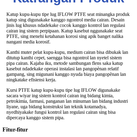
Katup kupu-kupu tipe lug IFLOW PTFE seat minangka produk
katup sing digunakake kanggo ngontrol media cairan. Desain
jinis lug khusus ndadekake cocok kanggo kontrol lan regulasi
cairan ing sistem perpipaan. Katup kasebut nggunakake seat
PTFE, sing menehi ketahanan korosi sing apik banget nalika
nangani media korosif.
Kanthi muter pelat kupu-kupu, medium cairan bisa dibukak lan
ditutup kanthi cepet, saengga bisa ngontrol lan nyetel sistem
pipa cairan. Kajaba iku, metode sambungan flens saka katup
kasebut ndadekake operasi instalasi lan pangopènan relatif
gampang, sing migunani kanggo nyuda biaya pangopènan lan
ningkatake efisiensi kerja.
Kursi PTFE katup kupu-kupu tipe lug IFLOW digunakake
sacara wiyar ing sistem kontrol cairan ing bidang kimia,
petrokimia, farmasi, panganan lan minuman lan bidang industri
liyane, uga bidang konstruksi lan teknik kotamadya,
nyedhiyakake fungsi kontrol lan regulasi cairan sing bisa
dipercaya kanggo sistem pipa.
Fitur-fitur