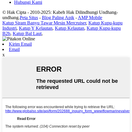
Hubungi Kami
© Hak Cipta - 2010-2025: Kabeh Hak Dilindhungi Undhang-
undhang.
Peta Situs
-
Blog Paling Apik
-
AMP Mobile
Katup Siram Banyu Tawar Mesin Mercruiser
,
Katup Kupu-kupu
Industri
,
Katup Y Kelautan
,
Katup Kelautan
,
Katup Kupu-kupu
B2b
,
Katup Bal Laut
,
Kirim Email
Email
x