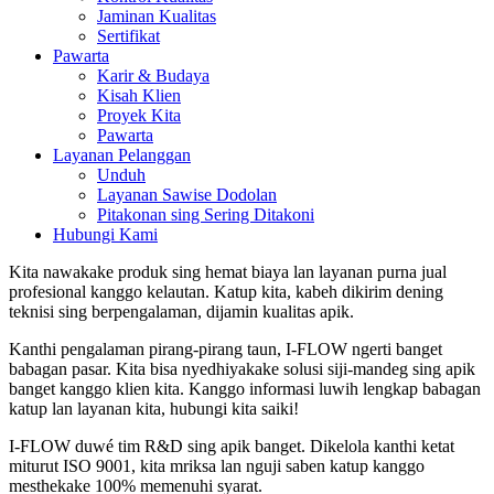
Jaminan Kualitas
Sertifikat
Pawarta
Karir & Budaya
Kisah Klien
Proyek Kita
Pawarta
Layanan Pelanggan
Unduh
Layanan Sawise Dodolan
Pitakonan sing Sering Ditakoni
Hubungi Kami
Kita nawakake produk sing hemat biaya lan layanan purna jual
profesional kanggo kelautan. Katup kita, kabeh dikirim dening
teknisi sing berpengalaman, dijamin kualitas apik.
Kanthi pengalaman pirang-pirang taun, I-FLOW ngerti banget
babagan pasar. Kita bisa nyedhiyakake solusi siji-mandeg sing apik
banget kanggo klien kita. Kanggo informasi luwih lengkap babagan
katup lan layanan kita, hubungi kita saiki!
I-FLOW duwé tim R&D sing apik banget. Dikelola kanthi ketat
miturut ISO 9001, kita mriksa lan nguji saben katup kanggo
mesthekake 100% memenuhi syarat.