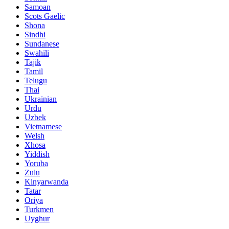
Samoan
Scots Gaelic
Shona
Sindhi
Sundanese
Swahili
Tajik
Tamil
Telugu
Thai
Ukrainian
Urdu
Uzbek
Vietnamese
Welsh
Xhosa
Yiddish
Yoruba
Zulu
Kinyarwanda
Tatar
Oriya
Turkmen
Uyghur