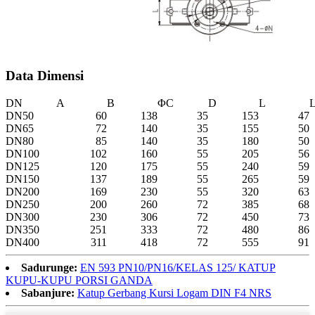
Data Dimensi
DN
A
B
ΦC
D
L
DN50
60
138
35
153
47
DN65
72
140
35
155
50
DN80
85
140
35
180
50
DN100
102
160
55
205
56
DN125
120
175
55
240
59
DN150
137
189
55
265
59
DN200
169
230
55
320
63
DN250
200
260
72
385
68
DN300
230
306
72
450
73
DN350
251
333
72
480
86
DN400
311
418
72
555
91
Sadurunge:
EN 593 PN10/PN16/KELAS 125/ KATUP
KUPU-KUPU PORSI GANDA
Sabanjure:
Katup Gerbang Kursi Logam DIN F4 NRS