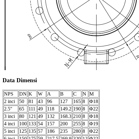
Data Dimensi
NPS
DN
K
W
A
B
C
N
M
2 inci
50
81
43
96
127
165
8
Φ18
2.5″
65
111
49
118
149.2
190
8
Φ22
3 inci
80
121
49
132
168.3
210
8
Φ18
4 inci
100
133
54
157
200
255
8
Φ19
5 inci
125
135
57
186
235
280
8
Φ22
6 inci
150
175
59
217.5
269.9
320
12
Φ22