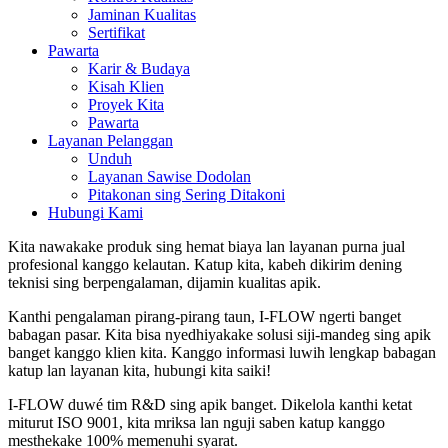
Jaminan Kualitas
Sertifikat
Pawarta
Karir & Budaya
Kisah Klien
Proyek Kita
Pawarta
Layanan Pelanggan
Unduh
Layanan Sawise Dodolan
Pitakonan sing Sering Ditakoni
Hubungi Kami
Kita nawakake produk sing hemat biaya lan layanan purna jual
profesional kanggo kelautan. Katup kita, kabeh dikirim dening
teknisi sing berpengalaman, dijamin kualitas apik.
Kanthi pengalaman pirang-pirang taun, I-FLOW ngerti banget
babagan pasar. Kita bisa nyedhiyakake solusi siji-mandeg sing apik
banget kanggo klien kita. Kanggo informasi luwih lengkap babagan
katup lan layanan kita, hubungi kita saiki!
I-FLOW duwé tim R&D sing apik banget. Dikelola kanthi ketat
miturut ISO 9001, kita mriksa lan nguji saben katup kanggo
mesthekake 100% memenuhi syarat.