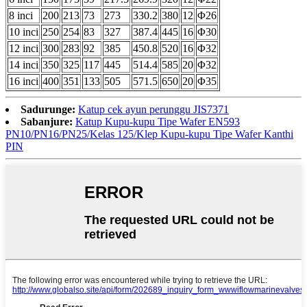
8 inci
200
213
73
273
330.2
380
12
Φ26
10 inci
250
254
83
327
387.4
445
16
Φ30
12 inci
300
283
92
385
450.8
520
16
Φ32
14 inci
350
325
117
445
514.4
585
20
Φ32
16 inci
400
351
133
505
571.5
650
20
Φ35
Sadurunge:
Katup cek ayun perunggu JIS7371
Sabanjure:
Katup Kupu-kupu Tipe Wafer EN593
PN10/PN16/PN25/Kelas 125/Klep Kupu-kupu Tipe Wafer Kanthi
PIN