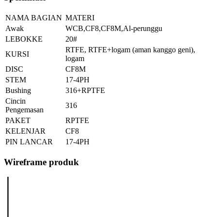
NAMA BAGIAN
MATERI
Awak
WCB,CF8,CF8M,Al-perunggu
LEBOKKE
20#
RTFE, RTFE+logam (aman kanggo geni),
KURSI
logam
DISC
CF8M
STEM
17-4PH
Bushing
316+RPTFE
Cincin
316
Pengemasan
PAKET
RPTFE
KELENJAR
CF8
PIN LANCAR
17-4PH
Wireframe produk