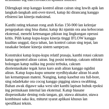
Dilengkapi stop kanggo kontrol aliran cairan sing luwih apik lan
langkah-langkah anti-over-travel, katup iki dirancang kanggo
efisiensi lan kinerja maksimal.
Kanthi rating tekanan rong arah Kelas 150-900 lan kelenjar
pengepakan sing bisa diatur, katup iki njamin ora ana kebocoran
eksternal, menehi ketenangan pikiran ing lingkungan operasi
kritis. Pilih katup kupu-kupu kinerja tinggi IFLOW kanggo
kualitas unggul, daya tahan, lan kontrol cairan sing tepat, lan
rasakake bedane kinerja sistem sampeyan.
Konstruksi katup kupu-kupu relatif prasaja, kanthi rotasi cakram
katup ngontrol aliran cairan. Ing posisi tertutup, cakram mblokir
bolongan katup nalika ing posisi terbuka, cakram
diorientasikake tegak lurus karo arah aliran kanggo ngidini
aliran. Katup kupu-kupu umume nyedhiyakake aliran bi-arah
lan kemampuan mateni. Nanging, katup kasebut ora full-bore,
sing ndadekake ora cocog kanggo pigging utawa swabbing.
Bahan awak digawe saka wesi ulet kanthi lapisan bubuk epoksi
ing permukaan internal lan eksternal. Katup biasane
dioperasikake dening roda tangan, gir, utawa aktuator, utawa
kombinasi saka iku, miturut syarat aplikasi khusus lan
spesifikasi teknis.