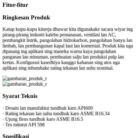
Fitur-fitur
Ringkesan Produk
Katup kupu-kupu kinerja dhuwur kita digunakake sacara wiyar ing
pirang-pirang industri kalebu pemanasan, ventilasi lan AC,
pembangkit listrik, pangolahan hidrokarbon, pangolahan banyu lan
limbah, lan pembangunan kapal laut lan komersial. Produk kita uga
dipasang ing aplikasi sing maneka warna kaya pangolahan
panganan lan minuman, pembuatan salju lan produksi pulp lan
kertas. Konfigurasi kasedhiya kanggo kahanan sing atos uga
aplikasi sing mbutuhake rating tekanan lan suhu nominal.
Syarat Teknis
· Desain lan manufaktur tundhuk karo API609
· Rating tekanan lan suhu tundhuk karo ASME B16.34
· Ujung flens tundhuk karo ASME B16.5
· Tes miturut API 598
Spesifikasi