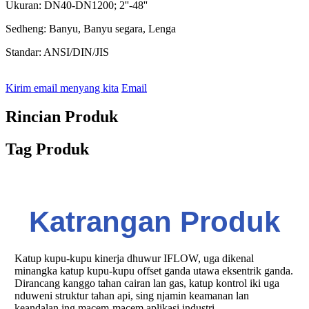
Ukuran: DN40-DN1200; 2''-48''
Sedheng: Banyu, Banyu segara, Lenga
Standar: ANSI/DIN/JIS
Kirim email menyang kita
Email
Rincian Produk
Tag Produk
Katrangan Produk
Katup kupu-kupu kinerja dhuwur IFLOW, uga dikenal
minangka katup kupu-kupu offset ganda utawa eksentrik ganda.
Dirancang kanggo tahan cairan lan gas, katup kontrol iki uga
nduweni struktur tahan api, sing njamin keamanan lan
keandalan ing macem-macem aplikasi industri.