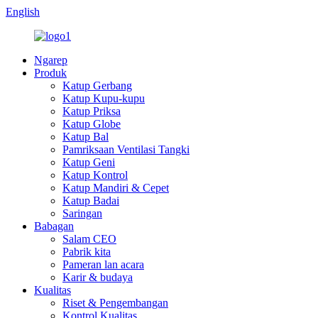
English
Ngarep
Produk
Katup Gerbang
Katup Kupu-kupu
Katup Priksa
Katup Globe
Katup Bal
Pamriksaan Ventilasi Tangki
Katup Geni
Katup Kontrol
Katup Mandiri & Cepet
Katup Badai
Saringan
Babagan
Salam CEO
Pabrik kita
Pameran lan acara
Karir & budaya
Kualitas
Riset & Pengembangan
Kontrol Kualitas