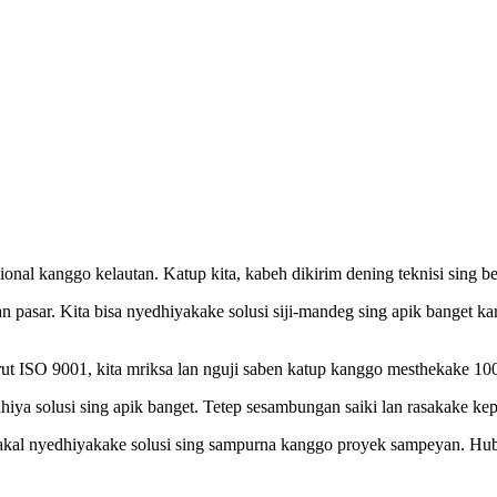
onal kanggo kelautan. Katup kita, kabeh dikirim dening teknisi sing be
 pasar. Kita bisa nyedhiyakake solusi siji-mandeg sing apik banget ka
ut ISO 9001, kita mriksa lan nguji saben katup kanggo mesthekake 1
iya solusi sing apik banget. Tetep sesambungan saiki lan rasakake ke
akal nyedhiyakake solusi sing sampurna kanggo proyek sampeyan. Hub