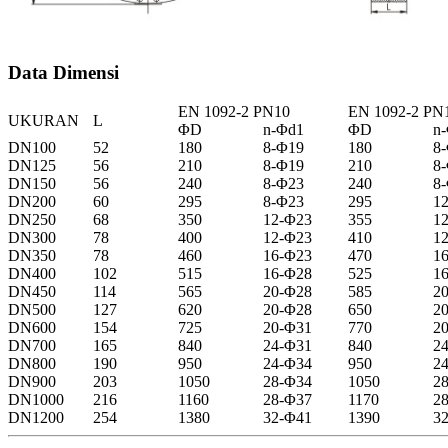
Data Dimensi
EN 1092-2 PN10
EN 1092-2 PN
UKURAN
L
ΦD
n-Φd1
ΦD
n
DN100
52
180
8-Φ19
180
8
DN125
56
210
8-Φ19
210
8
DN150
56
240
8-Φ23
240
8
DN200
60
295
8-Φ23
295
1
DN250
68
350
12-Φ23
355
1
DN300
78
400
12-Φ23
410
1
DN350
78
460
16-Φ23
470
1
DN400
102
515
16-Φ28
525
1
DN450
114
565
20-Φ28
585
2
DN500
127
620
20-Φ28
650
2
DN600
154
725
20-Φ31
770
2
DN700
165
840
24-Φ31
840
2
DN800
190
950
24-Φ34
950
2
DN900
203
1050
28-Φ34
1050
2
DN1000
216
1160
28-Φ37
1170
2
DN1200
254
1380
32-Φ41
1390
3