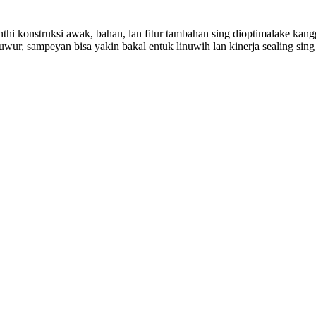
nthi konstruksi awak, bahan, lan fitur tambahan sing dioptimalake ka
uwur, sampeyan bisa yakin bakal entuk linuwih lan kinerja sealing sing