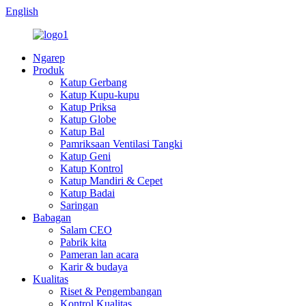
English
Ngarep
Produk
Katup Gerbang
Katup Kupu-kupu
Katup Priksa
Katup Globe
Katup Bal
Pamriksaan Ventilasi Tangki
Katup Geni
Katup Kontrol
Katup Mandiri & Cepet
Katup Badai
Saringan
Babagan
Salam CEO
Pabrik kita
Pameran lan acara
Karir & budaya
Kualitas
Riset & Pengembangan
Kontrol Kualitas