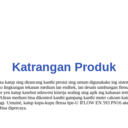
Katrangan Produk
tup sing dirancang kanthi presisi sing umum digunakake ing sistem pe
o lingkungan tekanan medium lan endhek, lan desain sambungan flensa
yen katup kasebut nduweni kinerja sealing sing apik ing kahanan tertut
. Aliran medium bisa dikontrol kanthi gampang kanthi muter cakram kat
kurangi. Umumé, katup kupu-kupu flensa tipe-U IFLOW EN 593 PN16 akeh
 bisa dipercaya.