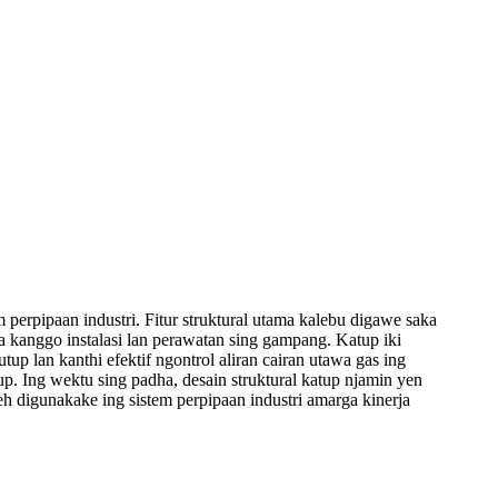
rpipaan industri. Fitur struktural utama kalebu digawe saka
 kanggo instalasi lan perawatan sing gampang. Katup iki
up lan kanthi efektif ngontrol aliran cairan utawa gas ing
up. Ing wektu sing padha, desain struktural katup njamin yen
 digunakake ing sistem perpipaan industri amarga kinerja