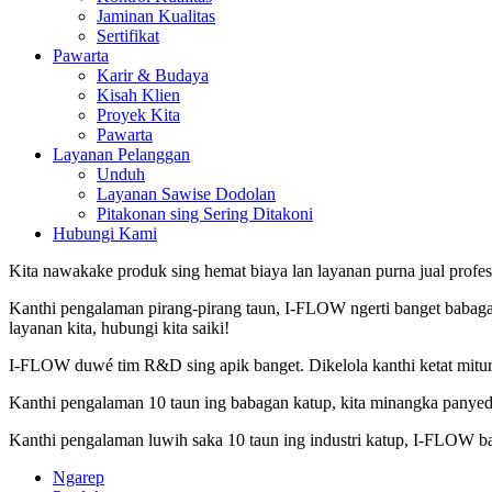
Jaminan Kualitas
Sertifikat
Pawarta
Karir & Budaya
Kisah Klien
Proyek Kita
Pawarta
Layanan Pelanggan
Unduh
Layanan Sawise Dodolan
Pitakonan sing Sering Ditakoni
Hubungi Kami
Kita nawakake produk sing hemat biaya lan layanan purna jual profesi
Kanthi pengalaman pirang-pirang taun, I-FLOW ngerti banget babagan
layanan kita, hubungi kita saiki!
I-FLOW duwé tim R&D sing apik banget. Dikelola kanthi ketat mitur
Kanthi pengalaman 10 taun ing babagan katup, kita minangka panyedh
Kanthi pengalaman luwih saka 10 taun ing industri katup, I-FLOW b
Ngarep