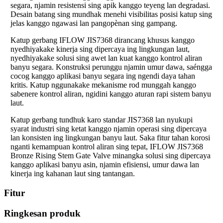
segara, njamin resistensi sing apik kanggo teyeng lan degradasi.
Desain batang sing mundhak menehi visibilitas posisi katup sing
jelas kanggo ngawasi lan pangopènan sing gampang.
Katup gerbang IFLOW JIS7368 dirancang khusus kanggo
nyedhiyakake kinerja sing dipercaya ing lingkungan laut,
nyedhiyakake solusi sing awet lan kuat kanggo kontrol aliran
banyu segara. Konstruksi perunggu njamin umur dawa, saéngga
cocog kanggo aplikasi banyu segara ing ngendi daya tahan
kritis. Katup nggunakake mekanisme rod munggah kanggo
sabenere kontrol aliran, ngidini kanggo aturan rapi sistem banyu
laut.
Katup gerbang tundhuk karo standar JIS7368 lan nyukupi
syarat industri sing ketat kanggo njamin operasi sing dipercaya
lan konsisten ing lingkungan banyu laut. Saka fitur tahan korosi
nganti kemampuan kontrol aliran sing tepat, IFLOW JIS7368
Bronze Rising Stem Gate Valve minangka solusi sing dipercaya
kanggo aplikasi banyu asin, njamin efisiensi, umur dawa lan
kinerja ing kahanan laut sing tantangan.
Fitur
Ringkesan produk