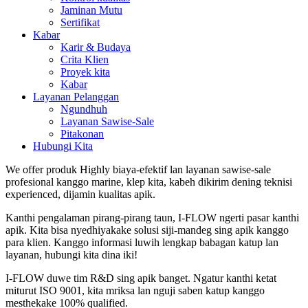
Jaminan Mutu
Sertifikat
Kabar
Karir & Budaya
Crita Klien
Proyek kita
Kabar
Layanan Pelanggan
Ngundhuh
Layanan Sawise-Sale
Pitakonan
Hubungi Kita
We offer produk Highly biaya-efektif lan layanan sawise-sale
profesional kanggo marine, klep kita, kabeh dikirim dening teknisi
experienced, dijamin kualitas apik.
Kanthi pengalaman pirang-pirang taun, I-FLOW ngerti pasar kanthi
apik. Kita bisa nyedhiyakake solusi siji-mandeg sing apik kanggo
para klien. Kanggo informasi luwih lengkap babagan katup lan
layanan, hubungi kita dina iki!
I-FLOW duwe tim R&D sing apik banget. Ngatur kanthi ketat
miturut ISO 9001, kita mriksa lan nguji saben katup kanggo
mesthekake 100% qualified.