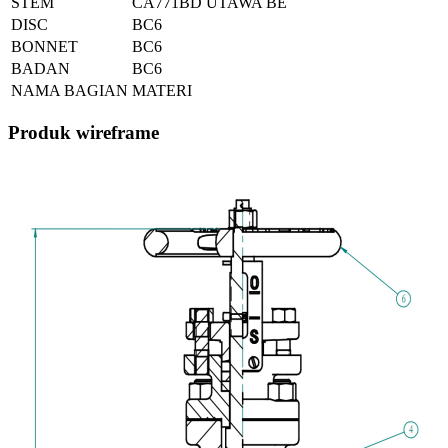
STEM
CA771BD UTAWA BE
DISC
BC6
BONNET
BC6
BADAN
BC6
NAMA BAGIAN
MATERI
Produk wireframe