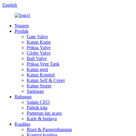
English
Ngarep
Produk
Gate Valve
Katup Kupu
Priksa Valve
Globe Valve
Ball Valve
Priksa Vent Tank
Katup geni
Katup Kontrol
Katup Self & Cepet
Katup Storm
Saringan
Babagan
Salam CEO
Pabrik kita
Pameran lan acara
Karir & budaya
Kualitas
Riset & Pangembangan
Kontrol kualitas