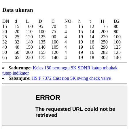
Data ukuran
DN
d
L
D
C
NO.
h
t
H
D2
15
15
100
95
70
4
15
12
175
80
20
20
110
100
75
4
15
14
200
80
25
25
120
125
90
4
19
14
220
100
32
32
140
135
100
4
19
16
250
100
40
40
150
140
105
4
19
16
290
125
50
50
200
155
120
4
19
16
282
125
65
65
220
175
140
4
19
18
302
140
Sadurunge:
Kelas 150 perunggu 5K SDNR katup mbukak
tutup indikator
Sabanjure:
JIS F 7372 Cast rion 5K swing check valve