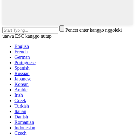
Pencet enter kanggo nggoleki
utawa ESC kanggo nutup
English
French
German
Portuguese
Spanish
Russian
Japanese
Korean
Arabic
Irish
Greek
Turkish
Italian
Danish
Romanian
Indonesian
Czech