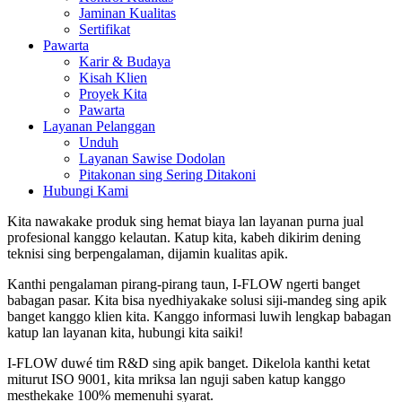
Jaminan Kualitas
Sertifikat
Pawarta
Karir & Budaya
Kisah Klien
Proyek Kita
Pawarta
Layanan Pelanggan
Unduh
Layanan Sawise Dodolan
Pitakonan sing Sering Ditakoni
Hubungi Kami
Kita nawakake produk sing hemat biaya lan layanan purna jual
profesional kanggo kelautan. Katup kita, kabeh dikirim dening
teknisi sing berpengalaman, dijamin kualitas apik.
Kanthi pengalaman pirang-pirang taun, I-FLOW ngerti banget
babagan pasar. Kita bisa nyedhiyakake solusi siji-mandeg sing apik
banget kanggo klien kita. Kanggo informasi luwih lengkap babagan
katup lan layanan kita, hubungi kita saiki!
I-FLOW duwé tim R&D sing apik banget. Dikelola kanthi ketat
miturut ISO 9001, kita mriksa lan nguji saben katup kanggo
mesthekake 100% memenuhi syarat.