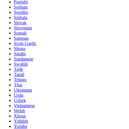
Punjabi
Serbian
Sesotho
Sinhala
Slovak
Slovenian
Somali
Samoan
Scots Gaelic
Shona
Sindhi
Sundanese
Swahili
Tajik
Tamil
Telugu
Thai
Ukrainian
Urdu
Uzbek
Vietnamese
Welsh
Xhosa
Yiddish
Yoruba