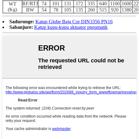
RF/RTJ
74
101
131
172
335
640
1100
1600
22
WT
(Kg)
BW
54
78
105
135
260
515
920
1380
20
Sadurunge:
Katup Globe Baja Cor DIN3356 PN16
Sabanjure:
Katup kupu-kupu aktuator pneumatik