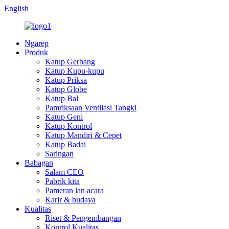
English
Ngarep
Produk
Katup Gerbang
Katup Kupu-kupu
Katup Priksa
Katup Globe
Katup Bal
Pamriksaan Ventilasi Tangki
Katup Geni
Katup Kontrol
Katup Mandiri & Cepet
Katup Badai
Saringan
Babagan
Salam CEO
Pabrik kita
Pameran lan acara
Karir & budaya
Kualitas
Riset & Pengembangan
Kontrol Kualitas