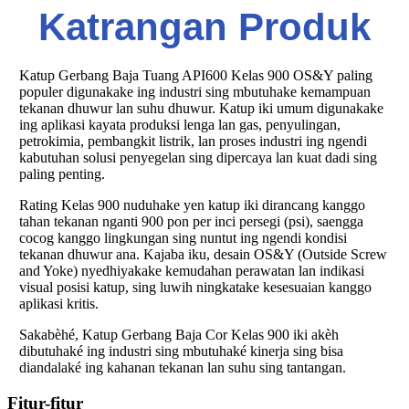
Katrangan Produk
Katup Gerbang Baja Tuang API600 Kelas 900 OS&Y paling
populer digunakake ing industri sing mbutuhake kemampuan
tekanan dhuwur lan suhu dhuwur. Katup iki umum digunakake
ing aplikasi kayata produksi lenga lan gas, penyulingan,
petrokimia, pembangkit listrik, lan proses industri ing ngendi
kabutuhan solusi penyegelan sing dipercaya lan kuat dadi sing
paling penting.
Rating Kelas 900 nuduhake yen katup iki dirancang kanggo
tahan tekanan nganti 900 pon per inci persegi (psi), saengga
cocog kanggo lingkungan sing nuntut ing ngendi kondisi
tekanan dhuwur ana. Kajaba iku, desain OS&Y (Outside Screw
and Yoke) nyedhiyakake kemudahan perawatan lan indikasi
visual posisi katup, sing luwih ningkatake kesesuaian kanggo
aplikasi kritis.
Sakabèhé, Katup Gerbang Baja Cor Kelas 900 iki akèh
dibutuhaké ing industri sing mbutuhaké kinerja sing bisa
diandalaké ing kahanan tekanan lan suhu sing tantangan.
Fitur-fitur