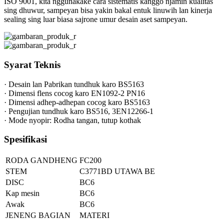
ISO 9001, kita nggunakake cara sistematis kanggo njamin kualitas
sing dhuwur, sampeyan bisa yakin bakal entuk linuwih lan kinerja
sealing sing luar biasa sajrone umur desain aset sampeyan.
Syarat Teknis
· Desain lan Pabrikan tundhuk karo BS5163
· Dimensi flens cocog karo EN1092-2 PN16
· Dimensi adhep-adhepan cocog karo BS5163
· Pengujian tundhuk karo BS516, 3EN12266-1
· Mode nyopir: Rodha tangan, tutup kothak
Spesifikasi
RODA GANDHENG
FC200
STEM
C3771BD UTAWA BE
DISC
BC6
Kap mesin
BC6
Awak
BC6
JENENG BAGIAN
MATERI