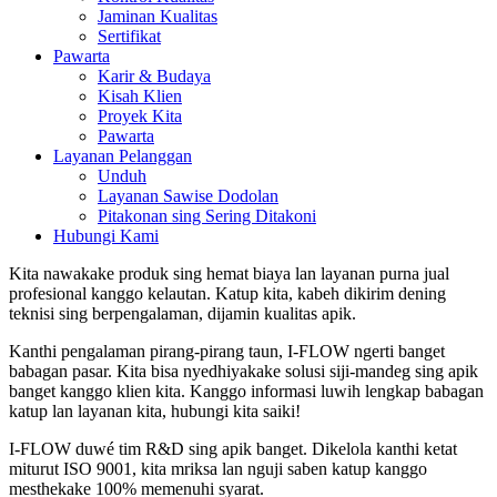
Jaminan Kualitas
Sertifikat
Pawarta
Karir & Budaya
Kisah Klien
Proyek Kita
Pawarta
Layanan Pelanggan
Unduh
Layanan Sawise Dodolan
Pitakonan sing Sering Ditakoni
Hubungi Kami
Kita nawakake produk sing hemat biaya lan layanan purna jual
profesional kanggo kelautan. Katup kita, kabeh dikirim dening
teknisi sing berpengalaman, dijamin kualitas apik.
Kanthi pengalaman pirang-pirang taun, I-FLOW ngerti banget
babagan pasar. Kita bisa nyedhiyakake solusi siji-mandeg sing apik
banget kanggo klien kita. Kanggo informasi luwih lengkap babagan
katup lan layanan kita, hubungi kita saiki!
I-FLOW duwé tim R&D sing apik banget. Dikelola kanthi ketat
miturut ISO 9001, kita mriksa lan nguji saben katup kanggo
mesthekake 100% memenuhi syarat.