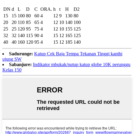
DN
d
L
D
C
ORA.
h
t
H
D2
15
15
100
80
60
4
12
9
130
80
20
20
110
85
65
4
12
10
140
100
25
25
120
95
75
4
12
10
155
125
32
32
140
115
90
4
15
12
165
125
40
40
160
120
95
4
15
12
185
140
Sadurunge:
Katup Cek Baja Tempa Tekanan Tinggi kanthi
ujung SW
Sabanjure:
Indikator mbukak/nutup katup globe 10K perunggu
Kelas 150