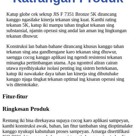
Katup globe cek sekrup JIS F 7351 Bronze 5K dirancang
kanggo ngasilake kinerja tekanan sing kuat. Kanthi rating
tekanan 5K, katup iki mampu tahan tingkat tekanan sing
substansial, njamin operasi sing andal lan aman ing lingkungan
tekanan dhuwur.
Konstruksi lan bahan-bahane dirancang khusus kanggo tahan
tekanan sing ana gandhengane karo tekanan sing dhuwur,
saengga cocog kanggo aplikasi ing ngendi resistensi tekanan
minangka pertimbangan utama. Apa ngontrol aliran cairan
utawa nyedhiyakake isolasi penting ing sistem bertekanan,
katup iki nawakake daya tahan lan kinerja sing dibutuhake
kanggo njaga tingkat tekanan optimal ing kisaran operasi sing
wis ditemtokake.
Fitur-fitur
Ringkesan Produk
Rentang iki bisa direkayasa supaya cocog karo aplikasi sampeyan,
kanthi konstruksi awak, bahan, lan fitur tambahan sing dioptimalake
kanggo nyukupi kabutuhan proses sampeyan. Amarga disertifikasi