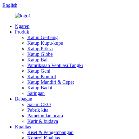
English
Ngarep
Produk
Katup Gerbang
Katup Kupu-kupu
Katup Priksa
Katup Globe
Katup Bal
Pamriksaan Ventilasi Tangki
Katup Geni
Katup Kontrol
Katup Mandiri & Cepet
Katup Badai
Saringan
Babagan
Salam CEO
Pabrik kita
Pameran lan acara
Karir & budaya
Kualitas
Riset & Pengembangan
Kontrol Kualitas