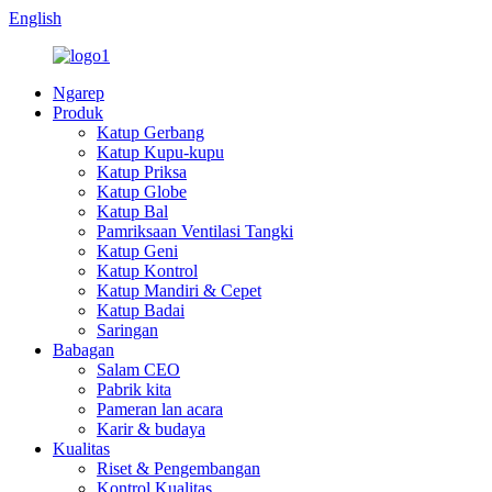
English
Ngarep
Produk
Katup Gerbang
Katup Kupu-kupu
Katup Priksa
Katup Globe
Katup Bal
Pamriksaan Ventilasi Tangki
Katup Geni
Katup Kontrol
Katup Mandiri & Cepet
Katup Badai
Saringan
Babagan
Salam CEO
Pabrik kita
Pameran lan acara
Karir & budaya
Kualitas
Riset & Pengembangan
Kontrol Kualitas