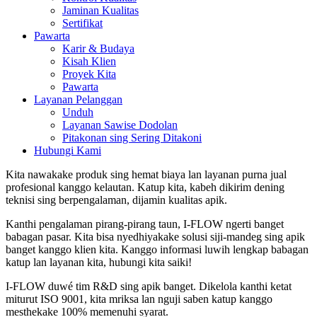
Jaminan Kualitas
Sertifikat
Pawarta
Karir & Budaya
Kisah Klien
Proyek Kita
Pawarta
Layanan Pelanggan
Unduh
Layanan Sawise Dodolan
Pitakonan sing Sering Ditakoni
Hubungi Kami
Kita nawakake produk sing hemat biaya lan layanan purna jual
profesional kanggo kelautan. Katup kita, kabeh dikirim dening
teknisi sing berpengalaman, dijamin kualitas apik.
Kanthi pengalaman pirang-pirang taun, I-FLOW ngerti banget
babagan pasar. Kita bisa nyedhiyakake solusi siji-mandeg sing apik
banget kanggo klien kita. Kanggo informasi luwih lengkap babagan
katup lan layanan kita, hubungi kita saiki!
I-FLOW duwé tim R&D sing apik banget. Dikelola kanthi ketat
miturut ISO 9001, kita mriksa lan nguji saben katup kanggo
mesthekake 100% memenuhi syarat.