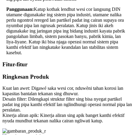
Panggunaan:
Katup kothak lendhut wesi cor langsung DIN
utamane digunakake ing sistem pipa industri, utamane nalika
perlu ngontrol rereged lan partikel padat ing cairan supaya ora
nyumbat pipa lan ngrusak peralatan. Katup jinis iki akeh
digunakake ing jaringan pipa ing bidang industri kayata pabrik
pangolahan limbah, sistem pasokan banyu, pabrik kimia, lan
liya-liyane. Katup iki bisa njaga operasi normal sistem pipa
kanthi efektif lan ningkatake keandalan lan stabilitas sistem
kasebut.
Fitur-fitur
Ringkesan Produk
Kuat lan awet: Digawé saka wesi cor, nduwèni tahan korosi lan
kapasitas bantalan tekanan sing dhuwur.
Desain filter: Dilengkapi struktur filter sing bisa nyegat partikel
padat ing pipa kanthi efektif lan nglindhungi operasi normal pipa lan
peralatan.
Kinerja aliran apik: Kinerja aliran sing apik banget kanthi efektif
nyuda mundhut tekanan nalika cairan ngliwati katup.