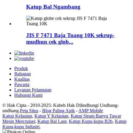
Katup Bal Ngambang
JIS F 7471 Baja Tuang 10K sekrup-
mudhun cek glob...
Produk
Babagan
Kualitas
Pawarta
Layanan Pelanggan
Hubungi Kami
© Hak Cipta - 2010-2025: Kabeh Hak Dilindhungi Undhang-
undhang.
Peta Situs
-
Blog Paling Apik
-
AMP Mobile
Katup Kelautan
,
Katup Y Kelautan
,
Katup Siram Banyu Tawar
Mesin Mercruiser
,
Katup Bal Laut
,
Katup Kupu-kupu B2b
,
Katup
Kupu-kupu Industri
,