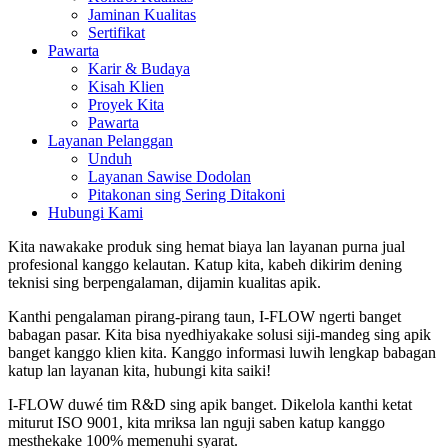
Jaminan Kualitas
Sertifikat
Pawarta
Karir & Budaya
Kisah Klien
Proyek Kita
Pawarta
Layanan Pelanggan
Unduh
Layanan Sawise Dodolan
Pitakonan sing Sering Ditakoni
Hubungi Kami
Kita nawakake produk sing hemat biaya lan layanan purna jual
profesional kanggo kelautan. Katup kita, kabeh dikirim dening
teknisi sing berpengalaman, dijamin kualitas apik.
Kanthi pengalaman pirang-pirang taun, I-FLOW ngerti banget
babagan pasar. Kita bisa nyedhiyakake solusi siji-mandeg sing apik
banget kanggo klien kita. Kanggo informasi luwih lengkap babagan
katup lan layanan kita, hubungi kita saiki!
I-FLOW duwé tim R&D sing apik banget. Dikelola kanthi ketat
miturut ISO 9001, kita mriksa lan nguji saben katup kanggo
mesthekake 100% memenuhi syarat.