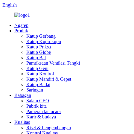
English
Ngarep
Produk
Katup Gerbang
Katup Kupu-kupu
Katup Priksa
Katup Globe
Katup Bal
Pamriksaan Ventilasi Tangki
Katup Geni
Katup Kontrol
Katup Mandiri & Cepet
Katup Badai
Saringan
Babagan
Salam CEO
Pabrik kita
Pameran lan acara
Karir & budaya
Kualitas
Riset & Pengembangan
Kontrol Kualitas