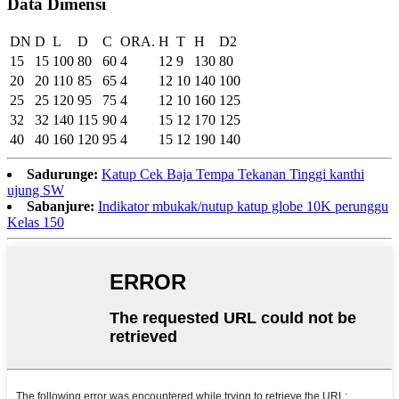
Data Dimensi
DN
D
L
D
C
ORA.
H
T
H
D2
15
15
100
80
60
4
12
9
130
80
20
20
110
85
65
4
12
10
140
100
25
25
120
95
75
4
12
10
160
125
32
32
140
115
90
4
15
12
170
125
40
40
160
120
95
4
15
12
190
140
Sadurunge:
Katup Cek Baja Tempa Tekanan Tinggi kanthi
ujung SW
Sabanjure:
Indikator mbukak/nutup katup globe 10K perunggu
Kelas 150