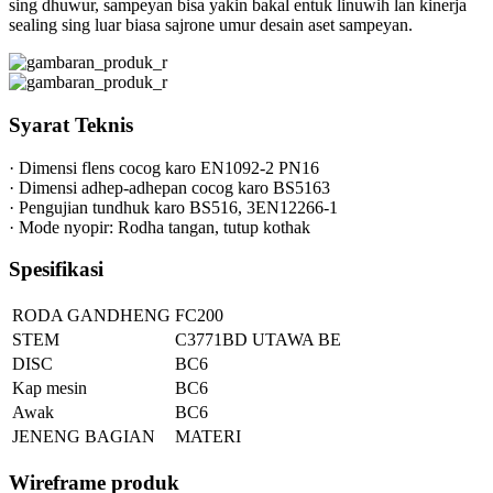
sing dhuwur, sampeyan bisa yakin bakal entuk linuwih lan kinerja
sealing sing luar biasa sajrone umur desain aset sampeyan.
Syarat Teknis
· Dimensi flens cocog karo EN1092-2 PN16
· Dimensi adhep-adhepan cocog karo BS5163
· Pengujian tundhuk karo BS516, 3EN12266-1
· Mode nyopir: Rodha tangan, tutup kothak
Spesifikasi
RODA GANDHENG
FC200
STEM
C3771BD UTAWA BE
DISC
BC6
Kap mesin
BC6
Awak
BC6
JENENG BAGIAN
MATERI
Wireframe produk