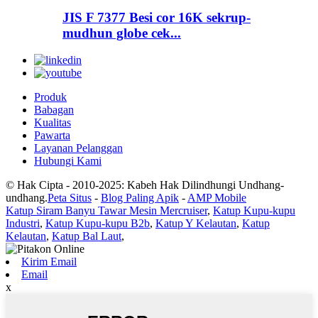
JIS F 7377 Besi cor 16K sekrup-
mudhun globe cek...
Produk
Babagan
Kualitas
Pawarta
Layanan Pelanggan
Hubungi Kami
© Hak Cipta - 2010-2025: Kabeh Hak Dilindhungi Undhang-
undhang.
Peta Situs
-
Blog Paling Apik
-
AMP Mobile
Katup Siram Banyu Tawar Mesin Mercruiser
,
Katup Kupu-kupu
Industri
,
Katup Kupu-kupu B2b
,
Katup Y Kelautan
,
Katup
Kelautan
,
Katup Bal Laut
,
Kirim Email
Email
x