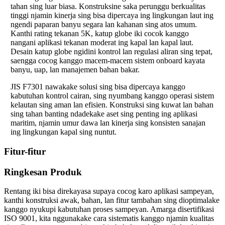
tahan sing luar biasa. Konstruksine saka perunggu berkualitas
tinggi njamin kinerja sing bisa dipercaya ing lingkungan laut ing
ngendi paparan banyu segara lan kahanan sing atos umum.
Kanthi rating tekanan 5K, katup globe iki cocok kanggo
nangani aplikasi tekanan moderat ing kapal lan kapal laut.
Desain katup globe ngidini kontrol lan regulasi aliran sing tepat,
saengga cocog kanggo macem-macem sistem onboard kayata
banyu, uap, lan manajemen bahan bakar.
JIS F7301 nawakake solusi sing bisa dipercaya kanggo
kabutuhan kontrol cairan, sing nyumbang kanggo operasi sistem
kelautan sing aman lan efisien. Konstruksi sing kuwat lan bahan
sing tahan banting ndadekake aset sing penting ing aplikasi
maritim, njamin umur dawa lan kinerja sing konsisten sanajan
ing lingkungan kapal sing nuntut.
Fitur-fitur
Ringkesan Produk
Rentang iki bisa direkayasa supaya cocog karo aplikasi sampeyan,
kanthi konstruksi awak, bahan, lan fitur tambahan sing dioptimalake
kanggo nyukupi kabutuhan proses sampeyan. Amarga disertifikasi
ISO 9001, kita nggunakake cara sistematis kanggo njamin kualitas