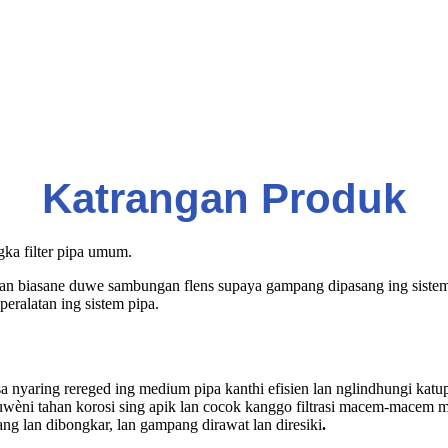
Katrangan Produk
ka filter pipa umum.
an biasane duwe sambungan flens supaya gampang dipasang ing sistem pi
peralatan ing sistem pipa.
isa nyaring rereged ing medium pipa kanthi efisien lan nglindhungi katup
duwèni tahan korosi sing apik lan cocok kanggo filtrasi macem-macem m
 lan dibongkar, lan gampang dirawat lan diresiki
.