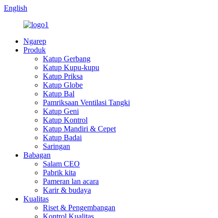
English
Ngarep
Produk
Katup Gerbang
Katup Kupu-kupu
Katup Priksa
Katup Globe
Katup Bal
Pamriksaan Ventilasi Tangki
Katup Geni
Katup Kontrol
Katup Mandiri & Cepet
Katup Badai
Saringan
Babagan
Salam CEO
Pabrik kita
Pameran lan acara
Karir & budaya
Kualitas
Riset & Pengembangan
Kontrol Kualitas