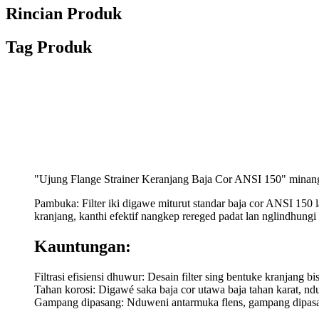
Rincian Produk
Tag Produk
"Ujung Flange Strainer Keranjang Baja Cor ANSI 150" minang
Pambuka: Filter iki digawe miturut standar baja cor ANSI 150 l
kranjang, kanthi efektif nangkep rereged padat lan nglindhungi 
Kauntungan:
Filtrasi efisiensi dhuwur: Desain filter sing bentuke kranjang b
Tahan korosi: Digawé saka baja cor utawa baja tahan karat, n
Gampang dipasang: Nduweni antarmuka flens, gampang dipasang