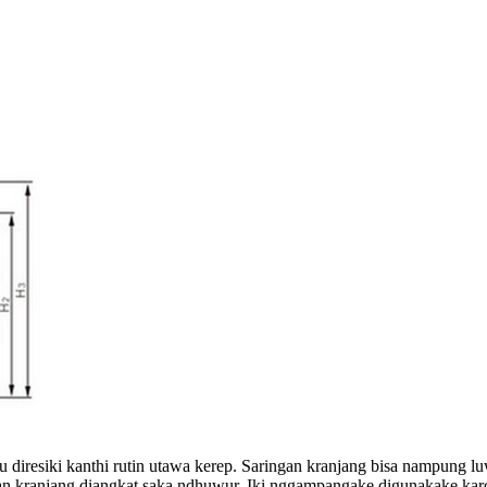
u diresiki kanthi rutin utawa kerep. Saringan kranjang bisa nampung 
lan kranjang diangkat saka ndhuwur. Iki nggampangake digunakake karo