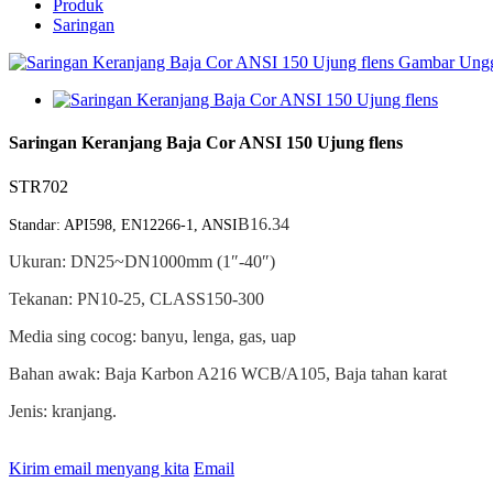
Produk
Saringan
Saringan Keranjang Baja Cor ANSI 150 Ujung flens
STR702
B16.34
Standar: API598, EN12266-1, ANSI
Ukuran: DN25~DN1000mm (1″-40″)
Tekanan: PN10-25, CLASS150-300
Media sing cocog: banyu, lenga, gas, uap
Bahan awak: Baja Karbon A216 WCB/A105, Baja tahan karat
Jenis: kranjang.
Kirim email menyang kita
Email