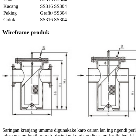
Kacang
SS316 SS304
Paking
Grafit+SS304
Colok
SS316 SS304
Wireframe produk
Saringan kranjang umume digunakake karo cairan lan ing ngendi perl
tekanan sing luwih murah. Saringan kranjang dipasang kanthi tegak 