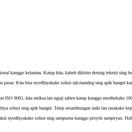
onal kanggo kelautan. Katup kita, kabeh dikirim dening teknisi sing be
 pasar. Kita bisa nyedhiyakake solusi siji-mandeg sing apik banget ka
ut ISO 9001, kita mriksa lan nguji saben katup kanggo mesthekake 1
iya solusi sing apik banget. Tetep sesambungan saiki lan rasakake ke
akal nyedhiyakake solusi sing sampurna kanggo proyek sampeyan. Hub