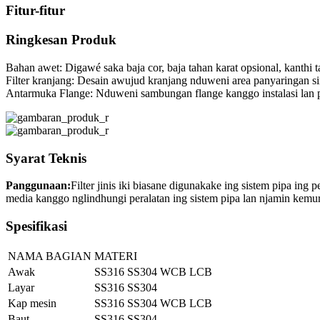
Fitur-fitur
Ringkesan Produk
Bahan awet: Digawé saka baja cor, baja tahan karat opsional, kanthi 
Filter kranjang: Desain awujud kranjang nduweni area panyaringan s
Antarmuka Flange: Nduweni sambungan flange kanggo instalasi lan
Syarat Teknis
Panggunaan:
Filter jinis iki biasane digunakake ing sistem pipa in
media kanggo nglindhungi peralatan ing sistem pipa lan njamin kemur
Spesifikasi
NAMA BAGIAN
MATERI
Awak
SS316 SS304 WCB LCB
Layar
SS316 SS304
Kap mesin
SS316 SS304 WCB LCB
Baut
SS316 SS304