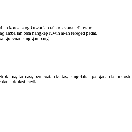
tahan korosi sing kuwat lan tahan tekanan dhuwur.
ing amba lan bisa nangkep luwih akeh rereged padat.
 pangopènan sing gampang.
g petrokimia, farmasi, pembuatan kertas, pangolahan panganan lan indus
nian sirkulasi media.