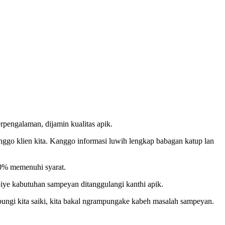
rpengalaman, dijamin kualitas apik.
nggo klien kita. Kanggo informasi luwih lengkap babagan katup lan
00% memenuhi syarat.
piye kabutuhan sampeyan ditanggulangi kanthi apik.
ungi kita saiki, kita bakal ngrampungake kabeh masalah sampeyan.