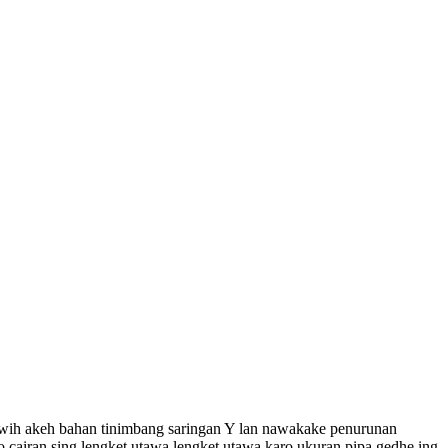
luwih akeh bahan tinimbang saringan Y lan nawakake penurunan
 cairan sing lengket utawa lengket utawa karo ukuran pipa gedhe ing