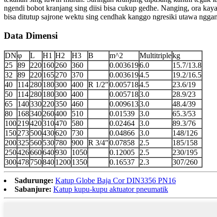
ngendi bobot kranjang sing diisi bisa cukup gedhe. Nanging, ora kaya
bisa ditutup sajrone wektu sing cendhak kanggo ngresiki utawa ngganti
Data Dimensi
DN
φ
L
H1
H2
H3
B
m^2
Multitriple
kg
25
89
220
160
260
360
0.003619
6.0
15.7/13.8
32
89
220
165
270
370
0.003619
4.5
19.2/16.5
40
114
280
180
300
400
R 1/2″
0.005718
4.5
23.6/19
50
114
280
180
300
400
0.005718
3.0
28.9/23
65
140
330
220
350
460
0.009613
3.0
48.4/39
80
168
340
260
400
510
0.01539
3.0
65.3/53
100
219
420
310
470
580
0.02464
3.0
89.3/76
150
273
500
430
620
730
0.04866
3.0
148/126
200
325
560
530
780
900
R 3/4″
0.07858
2.5
185/158
250
426
660
640
930
1050
0.12005
2.5
230/195
300
478
750
840
1200
1350
0.16537
2.3
307/260
Sadurunge:
Katup Globe Baja Cor DIN3356 PN16
Sabanjure:
Katup kupu-kupu aktuator pneumatik