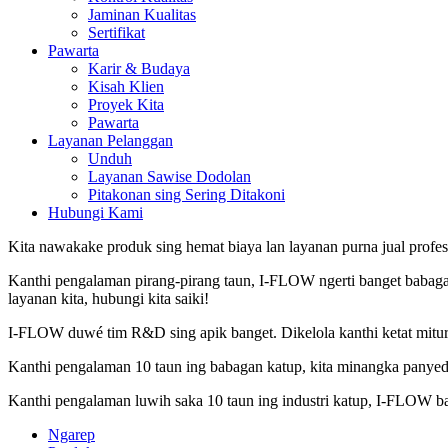
Jaminan Kualitas
Sertifikat
Pawarta
Karir & Budaya
Kisah Klien
Proyek Kita
Pawarta
Layanan Pelanggan
Unduh
Layanan Sawise Dodolan
Pitakonan sing Sering Ditakoni
Hubungi Kami
Kita nawakake produk sing hemat biaya lan layanan purna jual profesi
Kanthi pengalaman pirang-pirang taun, I-FLOW ngerti banget babagan
layanan kita, hubungi kita saiki!
I-FLOW duwé tim R&D sing apik banget. Dikelola kanthi ketat mitur
Kanthi pengalaman 10 taun ing babagan katup, kita minangka panyedh
Kanthi pengalaman luwih saka 10 taun ing industri katup, I-FLOW b
Ngarep